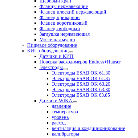
Шаровый кран
Фланцы нержавеющие
Фланец плоский нержавеющий
Фланец приварной
Фланец воротниковый
Фланец свободный
Заглушка нержавеющая
Молочная муфта
Пищевое оборудование
КИП оборудование
Датчики и КИП
Поверка расходомеров Endress+Hauser
Электроды
Электроды ESAB OK 61.30
Электроды ESAB OK 61.35
Электроды ESAB OK 63.20
Электроды ESAB OK 63.30
Электроды ESAB ОК 63.85
Датчики WIKA
давление
температура
уровень
расход
вентиляция и кондиционирование
калибраторы