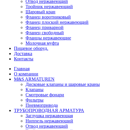
Отвод нержавеющий
Тройник нержавеющий
Шаровый кран
Фланец воротниковый
Фланец плоский нержавеющий
Фланец приварной
Фланец свободный
Фланцы нержавеющие
Молочная муфта
Пищевое оборуд.
Доставка
Контакты
Главная
О компании
М&S ARMATUREN
Дисковые клапаны и шаровые краны
Клапаны
Смотровые фонари
Фильтры
Пневмопривода
ТРУБОПРОВОДНАЯ АРМАТУРА
Заглушка нержавеющая
Ниппель нержавеющий
Отвод нержавеющий