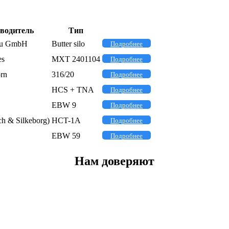
водитель
Тип
au GmbH
Butter silo
Подробнее
es
MXT 2401104
Подробнее
rn
316/20
Подробнее
HCS + TNA
Подробнее
EBW 9
Подробнее
h & Silkeborg)
HCT-1A
Подробнее
EBW 59
Подробнее
Нам доверяют