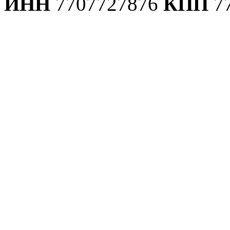
ИНН
7707727876
КПП
7