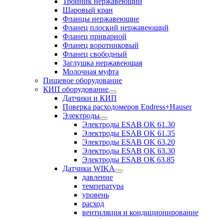
Тройник нержавеющий
Шаровый кран
Фланцы нержавеющие
Фланец плоский нержавеющий
Фланец приварной
Фланец воротниковый
Фланец свободный
Заглушка нержавеющая
Молочная муфта
Пищевое оборудование
КИП оборудование
Датчики и КИП
Поверка расходомеров Endress+Hauser
Электроды
Электроды ESAB OK 61.30
Электроды ESAB OK 61.35
Электроды ESAB OK 63.20
Электроды ESAB OK 63.30
Электроды ESAB ОК 63.85
Датчики WIKA
давление
температура
уровень
расход
вентиляция и кондиционирование