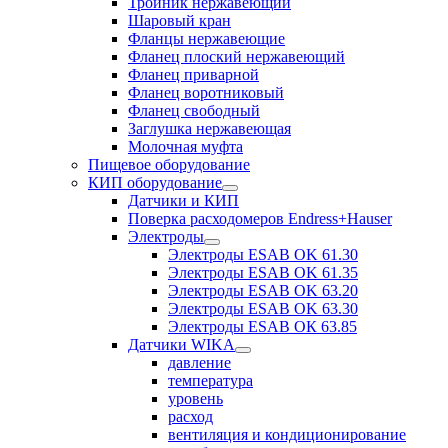
Тройник нержавеющий
Шаровый кран
Фланцы нержавеющие
Фланец плоский нержавеющий
Фланец приварной
Фланец воротниковый
Фланец свободный
Заглушка нержавеющая
Молочная муфта
Пищевое оборудование
КИП оборудование
Датчики и КИП
Поверка расходомеров Endress+Hauser
Электроды
Электроды ESAB OK 61.30
Электроды ESAB OK 61.35
Электроды ESAB OK 63.20
Электроды ESAB OK 63.30
Электроды ESAB ОК 63.85
Датчики WIKA
давление
температура
уровень
расход
вентиляция и кондиционирование