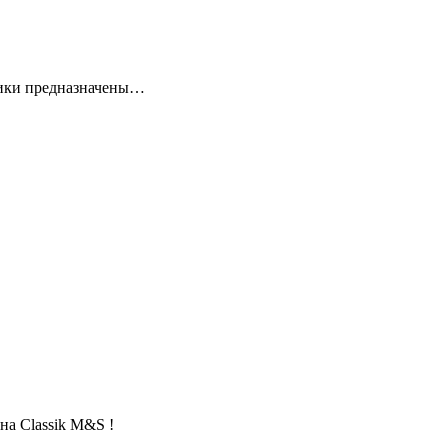
ники предназначены…
на Classik M&S !