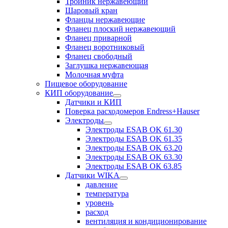
Тройник нержавеющий
Шаровый кран
Фланцы нержавеющие
Фланец плоский нержавеющий
Фланец приварной
Фланец воротниковый
Фланец свободный
Заглушка нержавеющая
Молочная муфта
Пищевое оборудование
КИП оборудование
Датчики и КИП
Поверка расходомеров Endress+Hauser
Электроды
Электроды ESAB OK 61.30
Электроды ESAB OK 61.35
Электроды ESAB OK 63.20
Электроды ESAB OK 63.30
Электроды ESAB ОК 63.85
Датчики WIKA
давление
температура
уровень
расход
вентиляция и кондиционирование